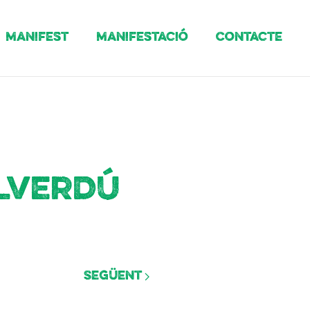
Manifest
Manifestació
Contacte
llverdú
Següent