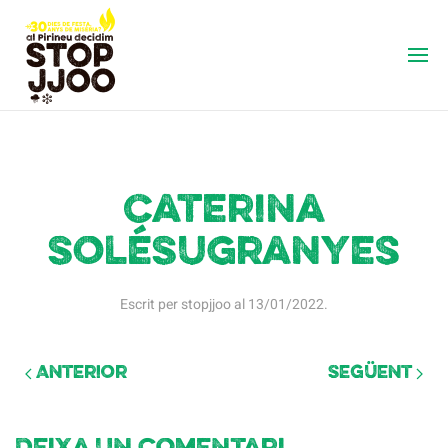
Caterina
SoléSugranyes
Escrit per
stopjjoo
al
13/01/2022
.
Anterior
Següent