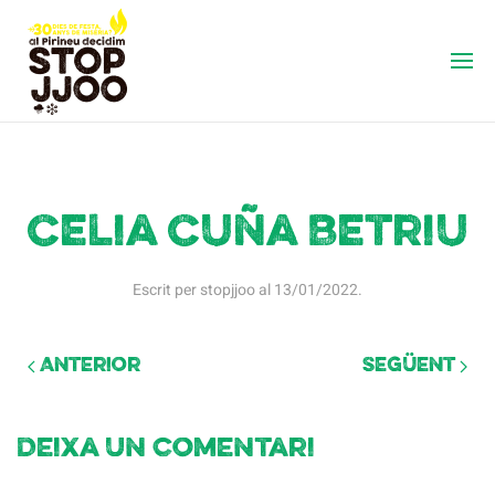
Celia Cuña Betriu
Escrit per
stopjjoo
al
13/01/2022
.
Anterior
Següent
Deixa un comentari