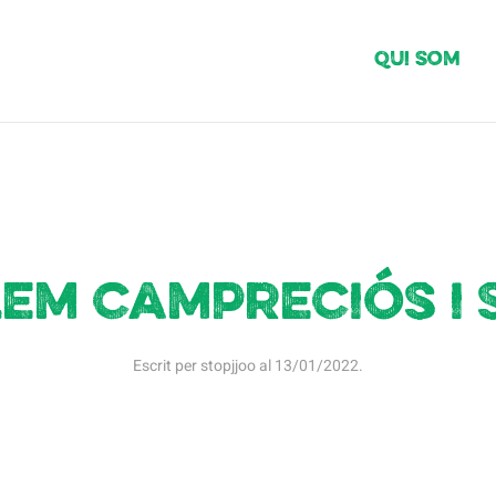
Qui Som
lem campreciós i 
Escrit per
stopjjoo
al
13/01/2022
.