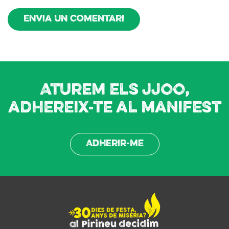
Envia un comentari
Aturem els JJOO,
adhereix-te al manifest
Adherir-me