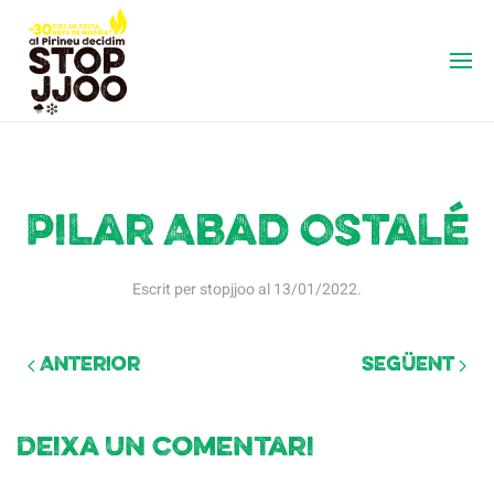
Pilar Abad Ostalé
Escrit per
stopjjoo
al
13/01/2022
.
Anterior
Següent
Deixa un comentari