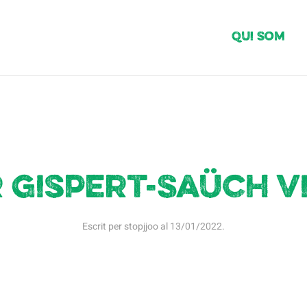
Qui Som
r Gispert-Saüch V
Escrit per
stopjjoo
al
13/01/2022
.