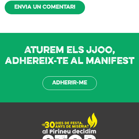
Envia un comentari
Aturem els JJOO,
adhereix-te al manifest
Adherir-me