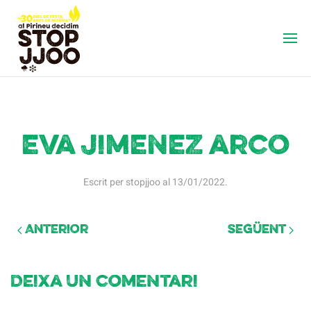
eva jimenez arco
Escrit per
stopjjoo
al
13/01/2022
.
Anterior
Següent
Deixa un comentari